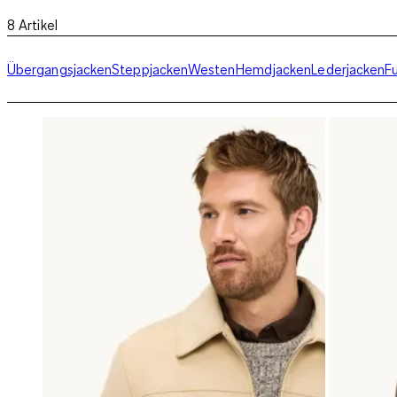
8
Artikel
Übergangsjacken
Steppjacken
Westen
Hemdjacken
Lederjacken
F