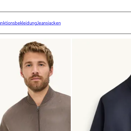
unktionsbekleidung
Jeansjacken