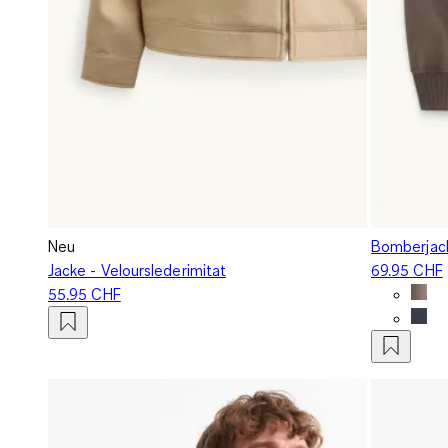
Neu
Bomberjack
Jacke - Velourslederimitat
69.95 CHF
55.95 CHF