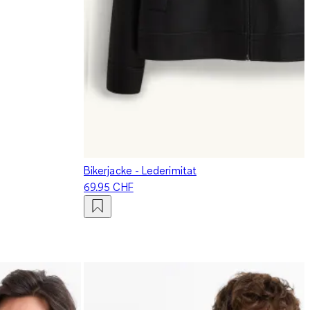
Bikerjacke - Lederimitat
69.95 CHF