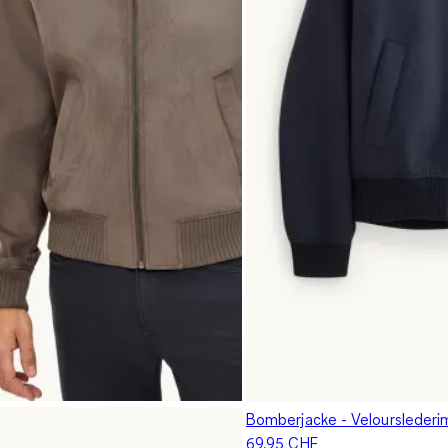
Bomberjacke - Velourslederim
69.95 CHF