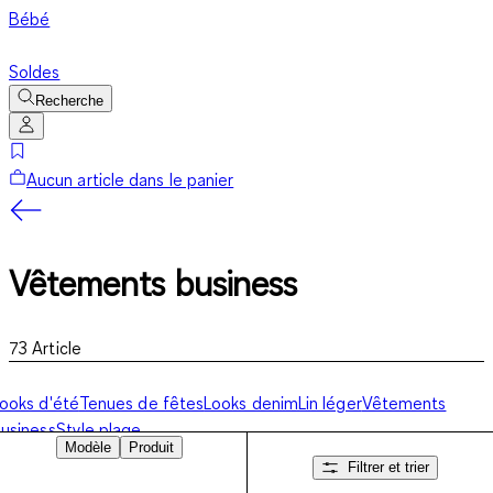
Bébé
Soldes
Recherche
Aucun article dans le panier
Vêtements business
73
Article
ooks d'été
Tenues de fêtes
Looks denim
Lin léger
Vêtements
usiness
Style plage
Modèle
Produit
Filtrer et trier