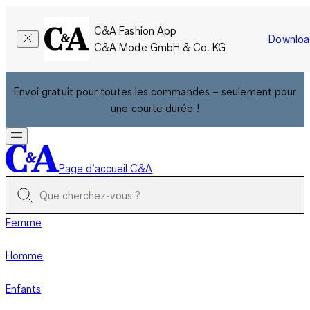
C&A Fashion App
Downloa
C&A Mode GmbH & Co. KG
Envoi gratuit pour toutes les commandes – seulement pour
une courte durée !
Page d’accueil C&A
Femme
Homme
Enfants