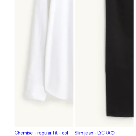
Chemise - regular fit - col
Slim jean - LYCRA®