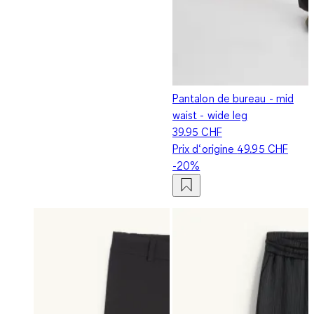
Pantalon de bureau - mid
waist - wide leg
39.95 CHF
Prix d‘origine
49.95 CHF
-20%