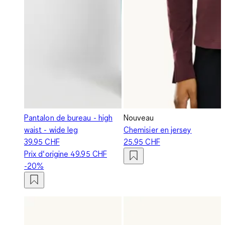
Pantalon de bureau - high
Nouveau
waist - wide leg
Chemisier en jersey
39.95 CHF
25.95 CHF
Prix d‘origine
49.95 CHF
-20%