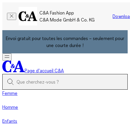
C&A Fashion App
Downloa
C&A Mode GmbH & Co. KG
Envoi gratuit pour toutes les commandes – seulement pour
une courte durée !
Page d’accueil C&A
Femme
Homme
Enfants