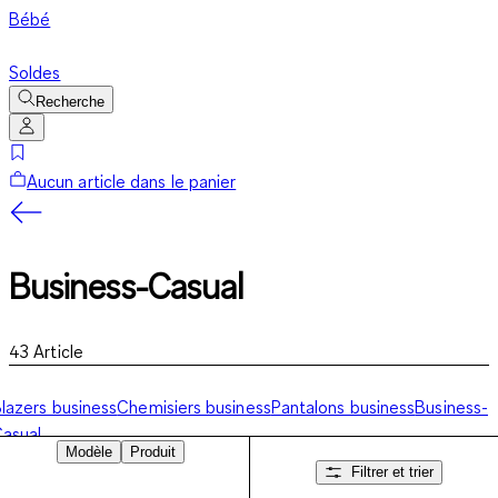
Bébé
Soldes
Recherche
Aucun article dans le panier
Business-Casual
43
Article
lazers business
Chemisiers business
Pantalons business
Business-
asual
Modèle
Produit
Filtrer et trier