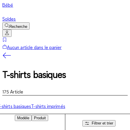
Bébé
Soldes
Recherche
Aucun article dans le panier
T-shirts basiques
175
Article
-shirts basiques
T-shirts imprimés
Modèle
Produit
Filtrer et trier