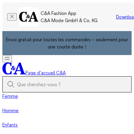
C&A Fashion App
Downloa
C&A Mode GmbH & Co. KG
Envoi gratuit pour toutes les commandes – seulement pour
une courte durée !
Page d’accueil C&A
Femme
Homme
Enfants