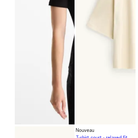
Nouveau
T-shirt court - relaxed fit