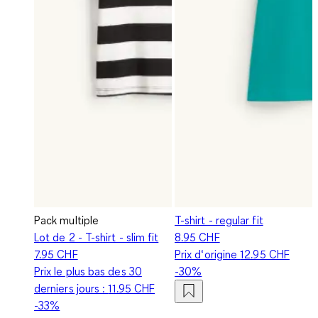
Pack multiple
T-shirt - regular fit
Lot de 2 - T-shirt - slim fit
8.95 CHF
7.95 CHF
Prix d‘origine
12.95 CHF
Prix le plus bas des 30
-30%
derniers jours :
11.95 CHF
-33%