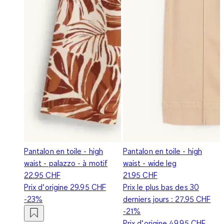
Pantalon en toile - high
Pantalon en toile - high
waist - palazzo - à motif
waist - wide leg
22.95 CHF
21.95 CHF
Prix d‘origine
29.95 CHF
Prix le plus bas des 30
-23%
derniers jours :
27.95 CHF
-21%
Prix d‘origine
49.95 CHF