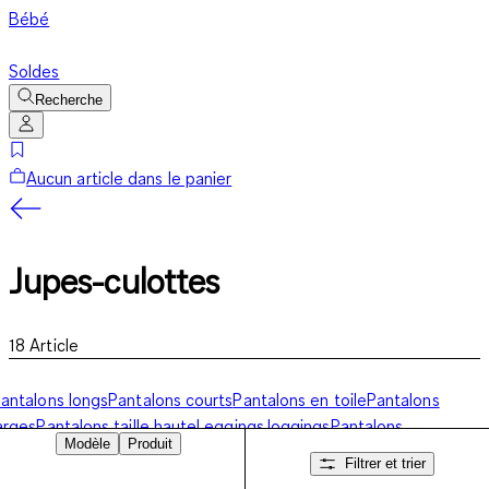
Bébé
Soldes
Recherche
Aucun article dans le panier
Jupes-culottes
18
Article
antalons longs
Pantalons courts
Pantalons en toile
Pantalons
arges
Pantalons taille haute
Leggings
Joggings
Pantalons
Modèle
Produit
usiness
Jupes-culottes
Pantacourts
Bermudas
Pantalons de
Filtrer et trier
survêtement