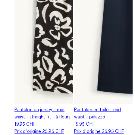
Pantalon en jersey - mid
Pantalon en toile - mid
waist - straight fit - à fleurs
waist - palazzo
19.95 CHF
19.95 CHF
Prix d‘origine
25.95 CHF
Prix d‘origine
25.95 CHF