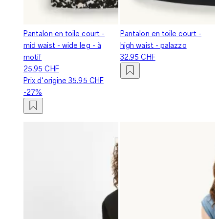
Pantalon en toile court -
Pantalon en toile court -
mid waist - wide leg - à
high waist - palazzo
motif
32.95 CHF
25.95 CHF
Prix d‘origine
35.95 CHF
-27%