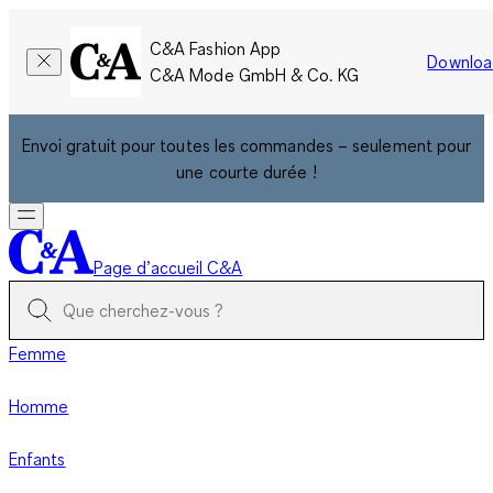
C&A Fashion App
Downloa
C&A Mode GmbH & Co. KG
Envoi gratuit pour toutes les commandes – seulement pour
une courte durée !
Page d’accueil C&A
Femme
Homme
Enfants