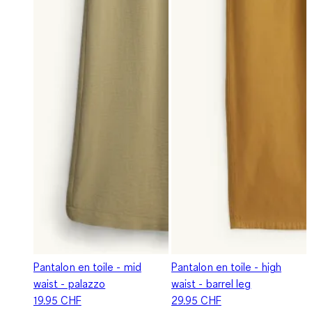
Pantalon en toile - mid
Pantalon en toile - high
waist - palazzo
waist - barrel leg
19.95 CHF
29.95 CHF