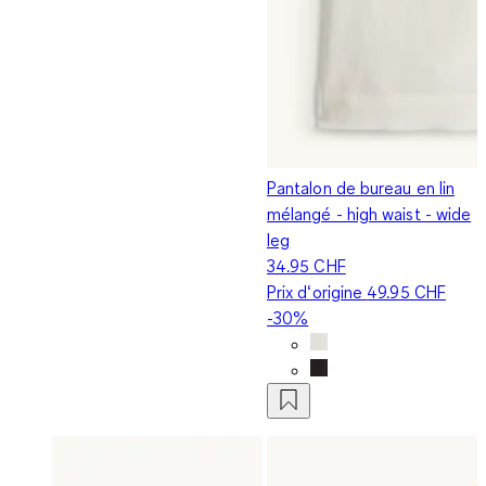
Pantalon de bureau en lin
mélangé - high waist - wide
leg
34.95 CHF
Prix d‘origine
49.95 CHF
-30%