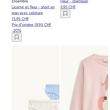
Ensemble
Fleur - chemisier
Licorne et fleur - short en
9.95 CHF
jean avec ceinture
15.95 CHF
Prix d‘origine
19.95 CHF
-20%