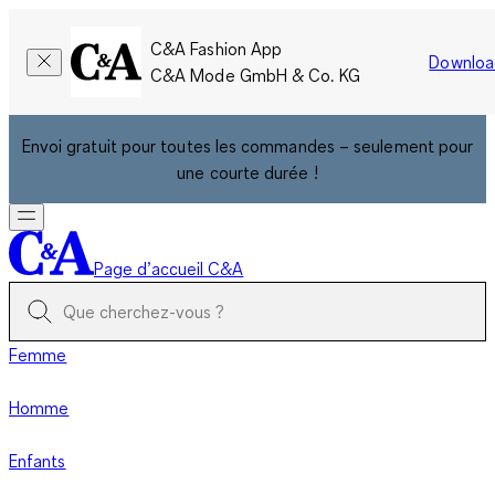
C&A Fashion App
Downloa
C&A Mode GmbH & Co. KG
Envoi gratuit pour toutes les commandes – seulement pour
une courte durée !
Page d’accueil C&A
Femme
Homme
Enfants