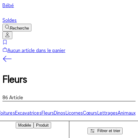
Bébé
Soldes
Recherche
Aucun article dans le panier
Fleurs
86
Article
oitures
Excavatrices
Fleurs
Dinos
Licornes
Cœurs
Lettrages
Animaux
Modèle
Produit
Filtrer et trier