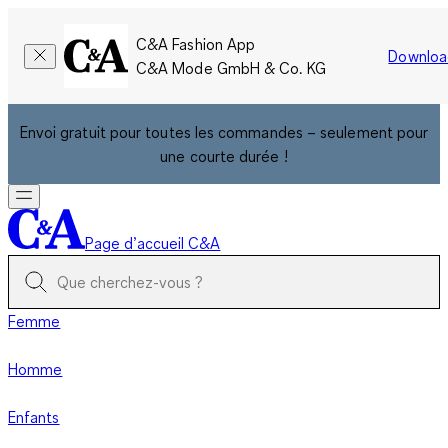
C&A Fashion App
Downloa
C&A Mode GmbH & Co. KG
Envoi gratuit pour toutes les commandes – seulement pour
une courte durée !
Page d’accueil C&A
Femme
Homme
Enfants