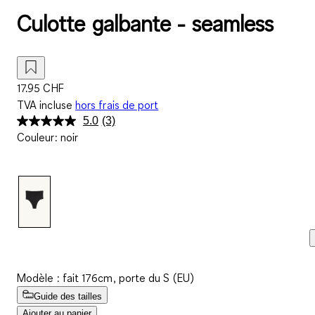
Culotte galbante - seamless
17.95 CHF
TVA incluse
hors frais de port
5.0
(3)
Lire
Couleur
:
noir
3
avis.
Lien
sur
la
même
page.
Modèle : fait 176cm, porte du S (EU)
Guide des tailles
Ajouter au panier