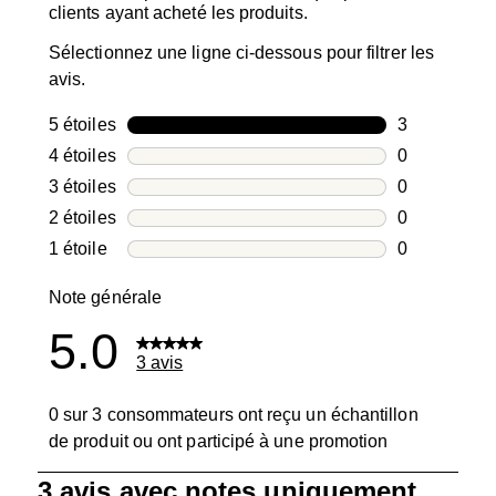
clients ayant acheté les produits.
Sélectionnez une ligne ci-dessous pour filtrer les
avis.
5 étoiles
étoiles
3
3 avis avec 5
4 étoiles
étoiles
0
0 avis avec 4
3 étoiles
étoiles
0
0 avis avec 3
2 étoiles
étoiles
0
0 avis avec 2
1 étoile
étoiles
0
0 avis avec 1
Note générale
5.0
3 avis
0 sur 3 consommateurs ont reçu un échantillon
de produit ou ont participé à une promotion
1
3 avis avec notes uniquement