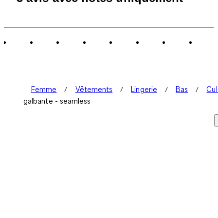
à
0
sur
3
avis.
Femme
Vêtements
Lingerie
Bas
Cul
galbante - seamless