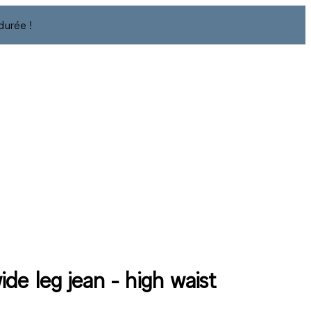
durée !
de leg jean - high waist