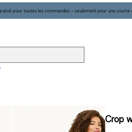
gratuit pour toutes les commandes – seulement pour une courte 
s
Crop wi