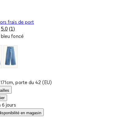
ors frais de port
5.0
(1)
Lire
 bleu foncé
1
avis.
Lien
sur
la
même
page.
 171cm, porte du 42 (EU)
ailles
ier
à 6 jours
disponibilité en magasin