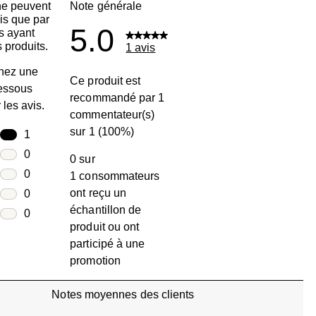
ne peuvent
Note générale
is que par
5.0
s ayant
 produits.
1 avis
nez une
Ce produit est
dessous
recommandé par 1
r les avis.
commentateur(s)
sur 1 (100%)
toiles
1
1 avis avec 5 étoiles.
toiles
0
0 sur
0 avis avec 4 étoiles.
toiles
0
1 consommateurs
0 avis avec 3 étoiles.
ont reçu un
toiles
0
échantillon de
0 avis avec 2 étoiles.
oiles
0
produit ou ont
0 avis avec 1 étoile.
participé à une
promotion
Notes moyennes des clients