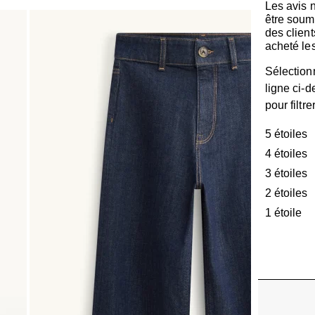
Les avis 
être soum
des client
acheté les
Sélection
ligne ci-
pour filtre
5 étoiles
é
4 étoiles
é
3 étoiles
é
2 étoiles
é
1 étoile
ét