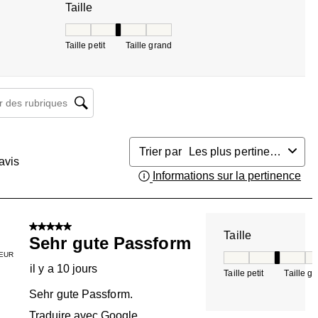
Taille
Taille, 3 sur 5, où 1 est égal à Taille petit et 5 est 
Taille petit
Taille grand
herche de sujet et d'avis
Trier par
Les plus pertinents
avis
Informations sur la pertinence
Aff
5 sur 5 étoiles.
Taille
Sehr gute Passform
EUR
Taille, 3 sur 5, où 
il y a 10 jours
Taille petit
Taille g
Sehr gute Passform.
Traduire avec Google