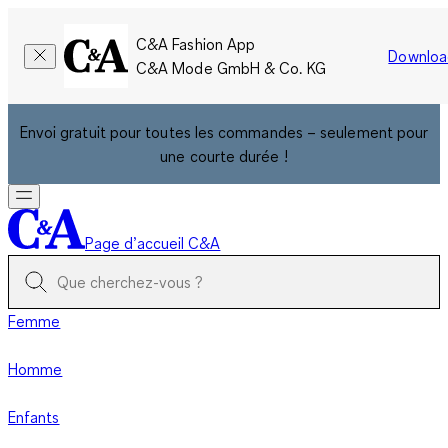
C&A Fashion App
Downloa
C&A Mode GmbH & Co. KG
Envoi gratuit pour toutes les commandes – seulement pour
une courte durée !
Page d’accueil C&A
Femme
Homme
Enfants