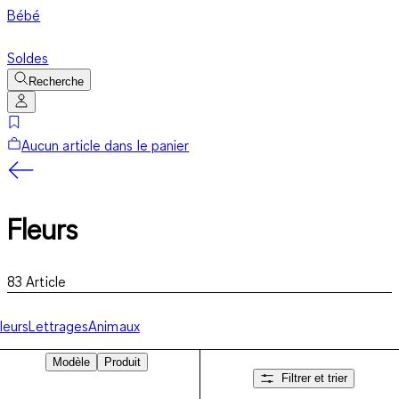
Bébé
Soldes
Recherche
Aucun article dans le panier
Fleurs
83
Article
leurs
Lettrages
Animaux
Modèle
Produit
Filtrer et trier