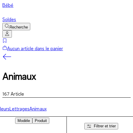
Bébé
Soldes
Recherche
Aucun article dans le panier
Animaux
167
Article
leurs
Lettrages
Animaux
Modèle
Produit
Filtrer et trier