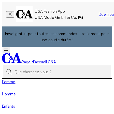
C&A Fashion App
Downloa
C&A Mode GmbH & Co. KG
Envoi gratuit pour toutes les commandes – seulement pour
une courte durée !
Page d’accueil C&A
Femme
Homme
Enfants