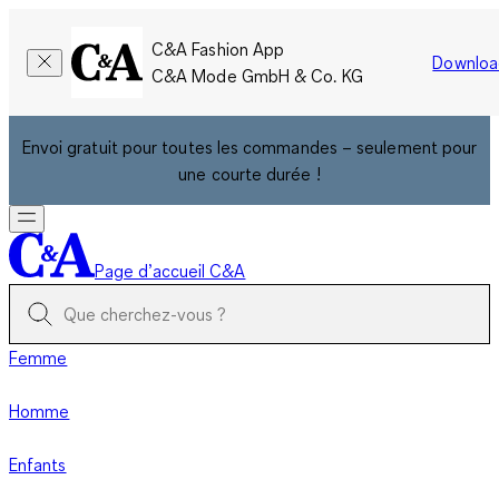
C&A Fashion App
Downloa
C&A Mode GmbH & Co. KG
Envoi gratuit pour toutes les commandes – seulement pour
une courte durée !
Page d’accueil C&A
Femme
Homme
Enfants