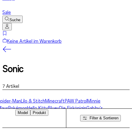
Sale
Suche
Keine Artikel im Warenkorb
Sonic
7
Artikel
pider-Man
Lilo & Stitch
Minecraft
PAW Patrol
Minnie
Maus
Pokémon
Hello Kitty
Bluey
Die Eiskönigin
Gabby's
Model
Produkt
ollhouse
Gaming
Weitere Charaktere
Sonic
Filter & Sortieren