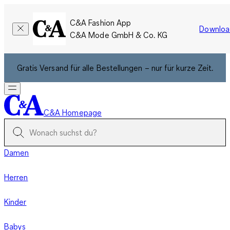
C&A Fashion App
Downloa
C&A Mode GmbH & Co. KG
Gratis Versand für alle Bestellungen – nur für kurze Zeit.
C&A Homepage
Damen
Herren
Kinder
Babys