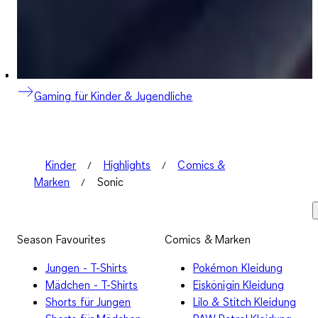
Gaming für Kinder & Jugendliche
Kinder
Highlights
Comics &
Marken
Sonic
Season Favourites
Comics & Marken
Jungen - T-Shirts
Pokémon Kleidung
Mädchen - T-Shirts
Eiskönigin Kleidung
Shorts für Jungen
Lilo & Stitch Kleidung