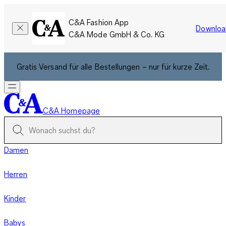
C&A Fashion App
Downloa
C&A Mode GmbH & Co. KG
Gratis Versand für alle Bestellungen – nur für kurze Zeit.
C&A Homepage
Damen
Herren
Kinder
Babys