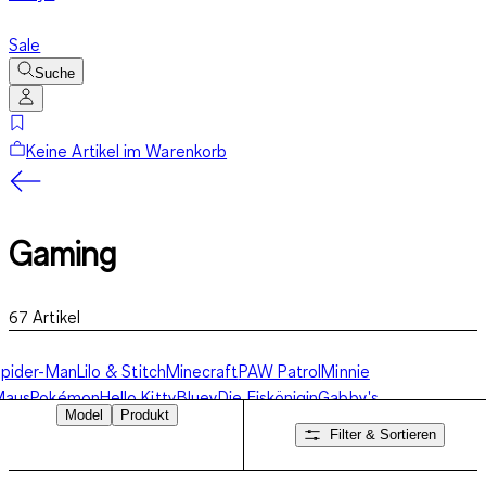
Sale
Suche
Keine Artikel im Warenkorb
Gaming
67
Artikel
pider-Man
Lilo & Stitch
Minecraft
PAW Patrol
Minnie
Maus
Pokémon
Hello Kitty
Bluey
Die Eiskönigin
Gabby's
Model
Produkt
ollhouse
Gaming
Weitere Charaktere
Filter & Sortieren