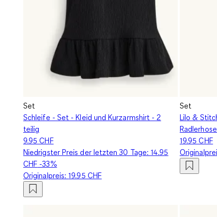
Set
Set
Schleife - Set - Kleid und Kurzarmshirt - 2
Lilo & Stit
teilig
Radlerhose 
9.95 CHF
19.95 CHF
Niedrigster Preis der letzten 30 Tage:
14.95
Originalpre
CHF
-33%
Originalpreis:
19.95 CHF