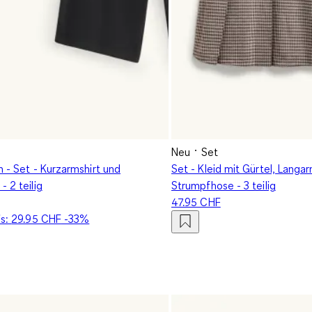
Neu
Set
ch - Set - Kurzarmshirt und
Set - Kleid mit Gürtel, Langa
- 2 teilig
Strumpfhose - 3 teilig
47.95 CHF
is:
29.95 CHF
-33%