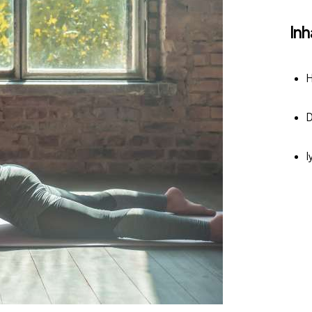
Inh
H
D
I