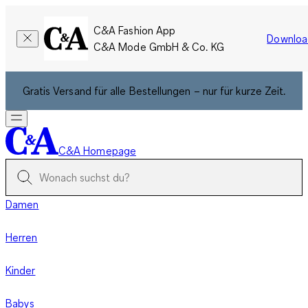
C&A Fashion App
Downloa
C&A Mode GmbH & Co. KG
Gratis Versand für alle Bestellungen – nur für kurze Zeit.
C&A Homepage
Damen
Herren
Kinder
Babys