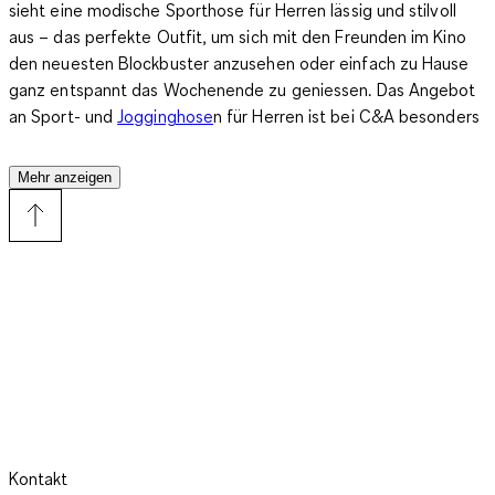
sieht eine modische Sporthose für Herren lässig und stilvoll
aus – das perfekte Outfit, um sich mit den Freunden im Kino
den neuesten Blockbuster anzusehen oder einfach zu Hause
ganz entspannt das Wochenende zu geniessen. Das
Angebot
an Sport- und
Jogginghose
n für Herren
ist bei C&A besonders
gross. Wir bieten Dir verschiedene Modelle in diversen
Grössen. Hier erfährst Du, wie Du eine Sporthose für Herren
Mehr anzeigen
richtig kombinierst und welche Modelle zu welchem Anlass
passen.
Du hast Dich mit Deinen Kumpels zum Fussballspielen
verabredet oder planst einen Besuch im Fitnessstudio? Dann
muss natürlich die passende Sporthose für Herren her. Für die
Kickpartie im Park eignen sich Sport-Shorts ganz
ausgezeichnet, über die Du danach eine bequeme
Jogginghose
aus anschmiegsamen Sweatshirtstoff anziehst.
Im Fitnessstudio kommen Funktionsmaterialien zum Einsatz.
Kontakt
Sie sorgen für einen
optimalen Feuchtigkeitsausgleich
und