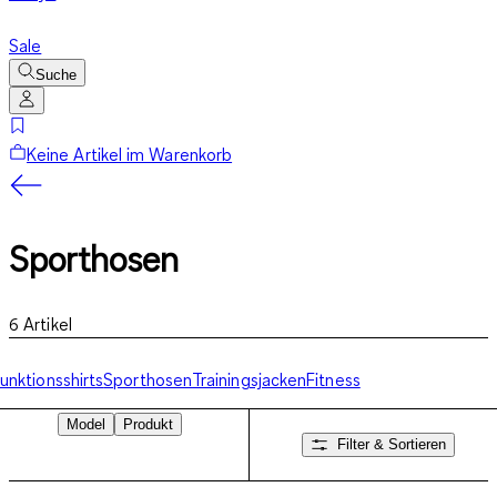
Sale
Suche
Keine Artikel im Warenkorb
Sporthosen
6
Artikel
unktionsshirts
Sporthosen
Trainingsjacken
Fitness
Model
Produkt
Filter & Sortieren