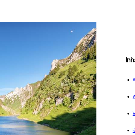
Inh
A
W
V
K