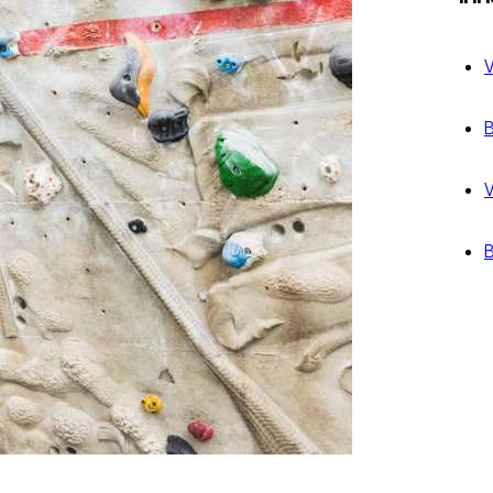
V
B
V
B