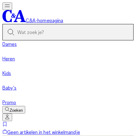
C&A-homepagina
Dames
Heren
Kids
Baby’s
Promo
Zoeken
Geen artikelen in het winkelmandje