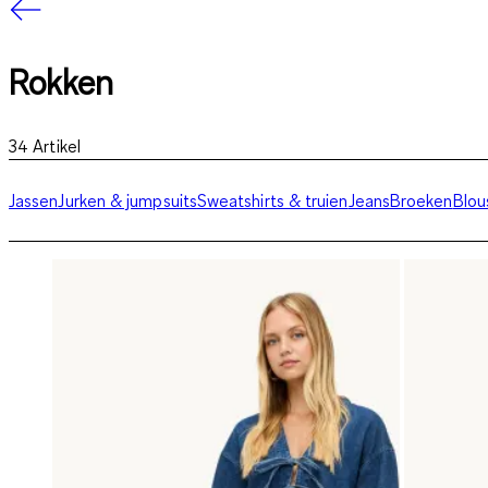
Rokken
34
Artikel
Jassen
Jurken & jumpsuits
Sweatshirts & truien
Jeans
Broeken
Blou