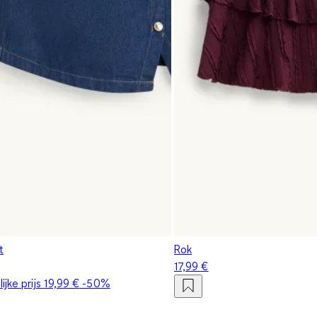
t
Rok
17,99 €
ijke prijs
19,99 €
-50%