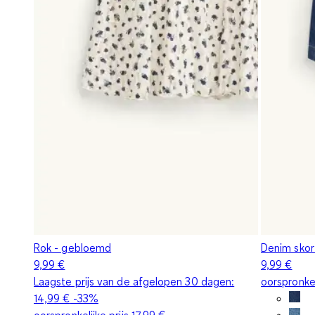
Rok - gebloemd
Denim skor
9,99 €
9,99 €
Laagste prijs van de afgelopen 30 dagen:
oorspronkel
14,99 €
-33%
oorspronkelijke prijs
17,99 €