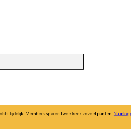
chts tijdelijk: Members sparen twee keer zoveel punten!
Nu inlog
chts tijdelijk: Members sparen twee keer zoveel punten!
Nu inlog