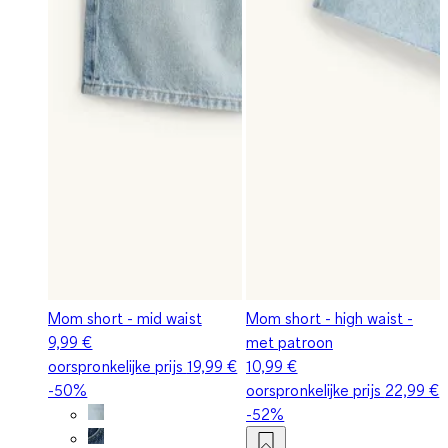
Mom short - mid waist
Mom short - high waist -
9,99 €
met patroon
oorspronkelijke prijs
19,99 €
10,99 €
-50%
oorspronkelijke prijs
22,99 €
-52%