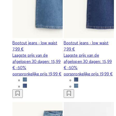
Bootcut jeans - low waist
Bootcut jeans - low waist
7,99 €
7,99 €
Laagste prijs van de
Laagste prijs van de
afgelopen 30 dagen:
15,99
afgelopen 30 dagen:
15,99
€
-50%
€
-50%
oorspronkelijke prijs
19,99 €
oorspronkelijke prijs
19,99 €