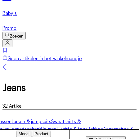
Baby’s
Promo
Zoeken
Geen artikelen in het winkelmandje
Jeans
32
Artikel
assen
Jurken & jumpsuits
Sweatshirts &
ruien
Jeans
Broeken
Blouses
T-shirts & tops
Rokken
Accessoires &
Model
Product
schoenen