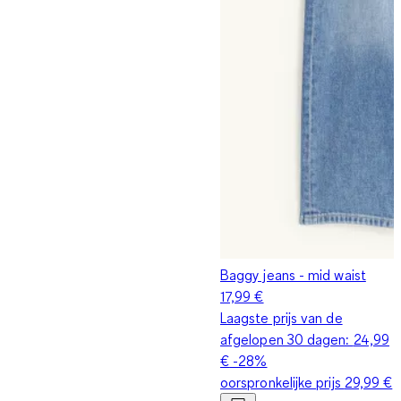
Baggy jeans - mid waist
17,99 €
Laagste prijs van de
afgelopen 30 dagen:
24,99
€
-28%
oorspronkelijke prijs
29,99 €