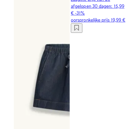
afgelopen 30 dagen:
15,99
€
-31%
oorspronkelijke prijs
19,99 €