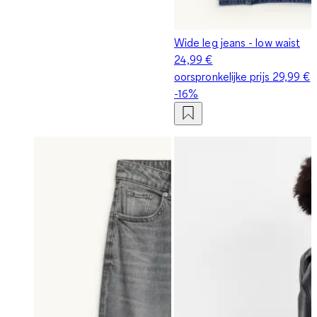
Wide leg jeans - low waist
24,99 €
oorspronkelijke prijs
29,99 €
-16%