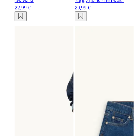
low waist
Baggy jeans - mid waist
22,99 €
29,99 €