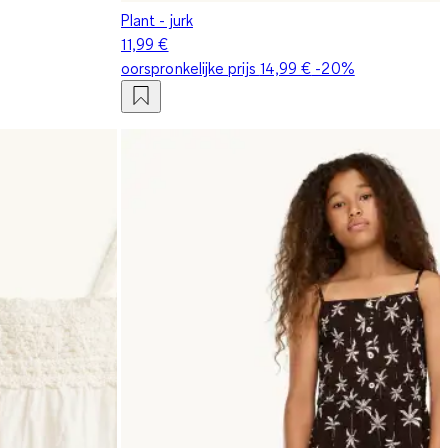
Plant - jurk
11,99 €
oorspronkelijke prijs
14,99 €
-20%