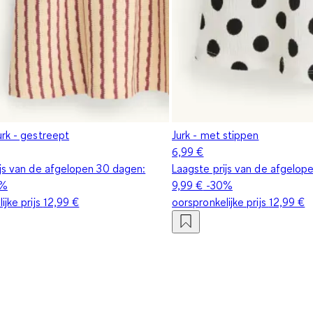
urk - gestreept
Jurk - met stippen
6,99 €
ijs van de afgelopen 30 dagen:
Laagste prijs van de afgelop
0%
9,99 €
-30%
ijke prijs
12,99 €
oorspronkelijke prijs
12,99 €