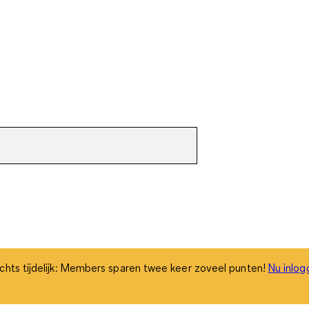
chts tijdelijk: Members sparen twee keer zoveel punten!
Nu inlog
chts tijdelijk: Members sparen twee keer zoveel punten!
Nu inlog