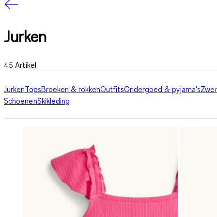
Jurken
45
Artikel
Jurken
Tops
Broeken & rokken
Outfits
Ondergoed & pyjama's
Zwem
Schoenen
Skikleding