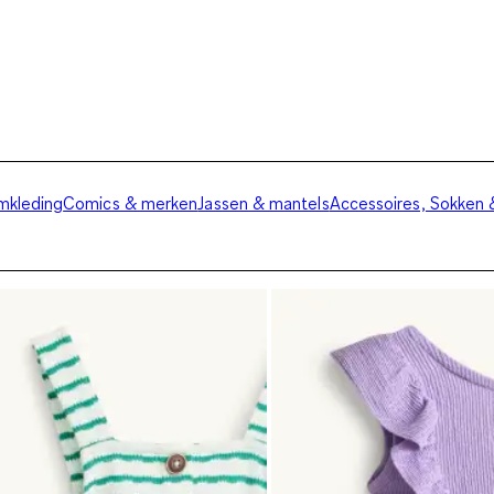
kleding
Comics & merken
Jassen & mantels
Accessoires, Sokken 