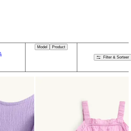
Model
Product
&
Filter & Sorteer
Veeg naar rechts