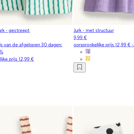
urk - gestreept
Jurk - met structuur
9,99 €
ijs van de afgelopen 30 dagen:
oorspronkelijke prijs
12,99 €
-
0%
ijke prijs
12,99 €