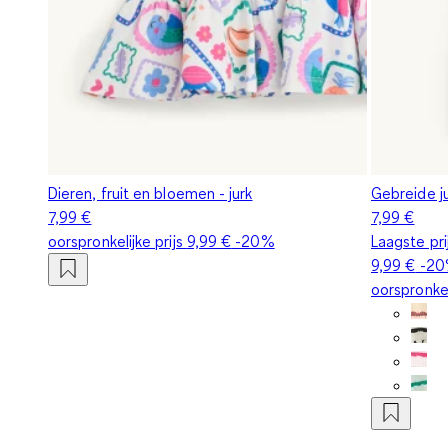
Dieren, fruit en bloemen - jurk
Gebreide j
7,99 €
7,99 €
oorspronkelijke prijs
9,99 €
-20%
Laagste pr
9,99 €
-2
oorspronkel