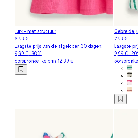
Jurk - met structuur
Gebreide j
6,99 €
7,99 €
Laagste prijs van de afgelopen 30 dagen:
Laagste pr
9,99 €
-30%
9,99 €
-2
oorspronkelijke prijs
12,99 €
oorspronkel