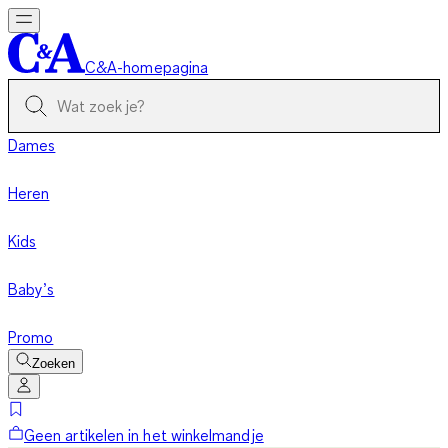
C&A-homepagina
Dames
Heren
Kids
Baby’s
Promo
Zoeken
Geen artikelen in het winkelmandje