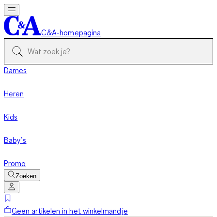
C&A-homepagina
Dames
Heren
Kids
Baby’s
Promo
Zoeken
Geen artikelen in het winkelmandje