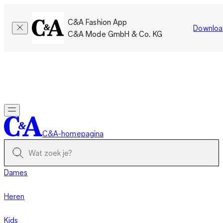
C&A Fashion App
Downloa
C&A Mode GmbH & Co. KG
Slechts tijdelijk: Members sparen twee keer zoveel punten!
Nu
inloggen
C&A-homepagina
Dames
Heren
Kids