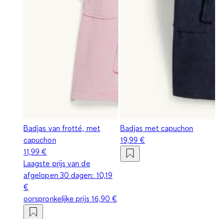
Badjas van frotté, met
Badjas met capuchon
capuchon
19,99 €
11,99 €
Laagste prijs van de
afgelopen 30 dagen:
10,19
€
oorspronkelijke prijs
16,90 €