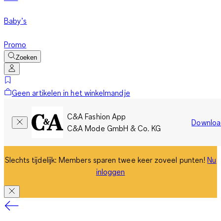
Baby’s
Promo
Zoeken
Geen artikelen in het winkelmandje
C&A Fashion App
Downloa
C&A Mode GmbH & Co. KG
Slechts tijdelijk: Members sparen twee keer zoveel punten!
Nu
inloggen