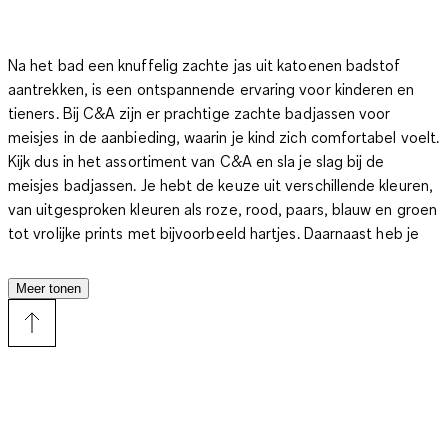
Na het bad een knuffelig zachte jas uit katoenen badstof
aantrekken, is een ontspannende ervaring voor kinderen en
tieners. Bij C&A zijn er prachtige zachte badjassen voor
meisjes in de aanbieding, waarin je kind zich comfortabel voelt.
Kijk dus in het assortiment van C&A en sla je slag bij de
meisjes badjassen. Je hebt de keuze uit verschillende kleuren,
van uitgesproken kleuren als roze, rood, paars, blauw en groen
tot vrolijke prints met bijvoorbeeld hartjes. Daarnaast heb je
ook rustige kleuren zoals zwart, grijs en wit als je dochter dat
liever heeft. Kleding die in direct contact komt met de huid
Meer tonen
moet voldoen aan strenge gezondheidsnormen.
Onze jassen
uit badstof voor meisjes zijn gemaakt van niet-vervuilend
katoen en voldoen zo aan de hoge normen van verantwoorde
kleding.
Deze zachte en voordelige stukken, met levendig
ontwerp en capuchon, houden je kind lekker warm. Onze
badjassen voor meisjes in heldere goudsbloempatronen en