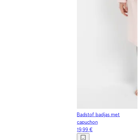
Badstof badjas met
capuchon
19,99 €