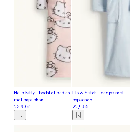
Hello Kitty - badstof badjas
Lilo & Stitch - badjas met
met capuchon
capuchon
22,99 €
22,99 €