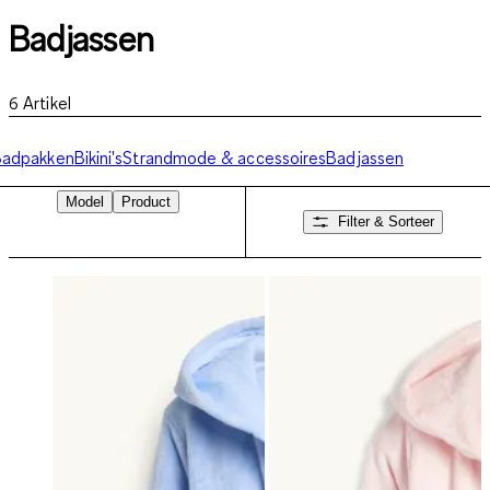
Badjassen
6
Artikel
Badpakken
Bikini's
Strandmode & accessoires
Badjassen
Model
Product
Filter & Sorteer