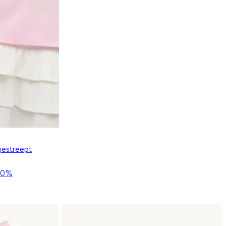
 gestreept
50%