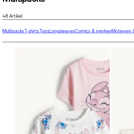
48
Artikel
Multipacks
T-shirts
Tops
Longsleeves
Comics & merken
Motieven &