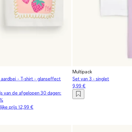
Multipack
 aardbei - T-shirt - glanseffect
Set van 3 - singlet
9,99 €
ijs van de afgelopen 30 dagen:
0%
ijke prijs
12,99 €