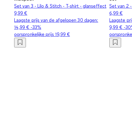
Set van 3 - Lilo & Stitch - T-shirt - glanseffect
Set van 2 -
9,99 €
6,99 €
Laagste prijs van de afgelopen 30 dagen:
Laagste pr
14,99 €
-33%
9,99 €
-30
oorspronkelijke prijs
19,99 €
oorspronkel