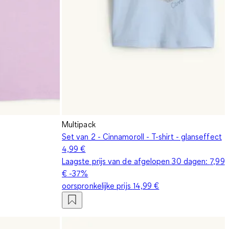
Multipack
Set van 2 - Cinnamoroll - T-shirt - glanseffect
4,99 €
Laagste prijs van de afgelopen 30 dagen:
7,99
€
-37%
oorspronkelijke prijs
14,99 €