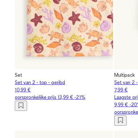
Set
Multipack
Set van 2 - top - geribd
Set van 2 -
10,99 €
7,99 €
oorspronkelijke prijs
13,99 €
-21%
Laagste pr
9,99 €
-2
oorspronkel