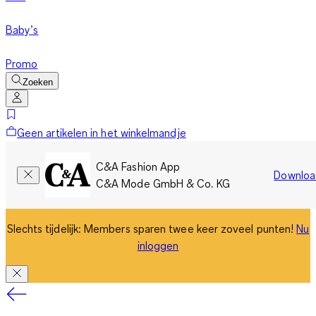
Baby’s
Promo
Zoeken
Geen artikelen in het winkelmandje
C&A Fashion App
Downloa
C&A Mode GmbH & Co. KG
Slechts tijdelijk: Members sparen twee keer zoveel punten!
Nu
inloggen