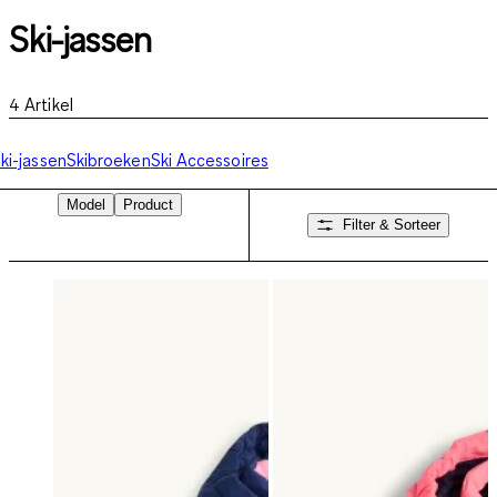
Ski-jassen
4
Artikel
ki-jassen
Skibroeken
Ski Accessoires
Model
Product
Filter & Sorteer