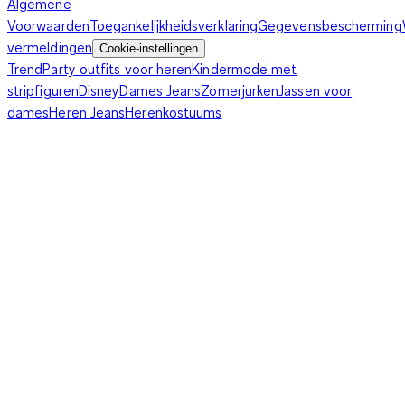
Algemene
Voorwaarden
Toegankelijkheidsverklaring
Gegevensbescherming
vermeldingen
Cookie-instellingen
Trend
Party outfits voor heren
Kindermode met
stripfiguren
Disney
Dames Jeans
Zomerjurken
Jassen voor
dames
Heren Jeans
Herenkostuums