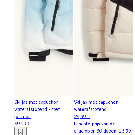
Ski-jas met capuchon -
Ski-jas met capuchon -
waterafstotend - met
waterafstotend
patroon
29,99 €
59,99 €
Laagste prijs van de
afgelopen 30 dagen:
26,99