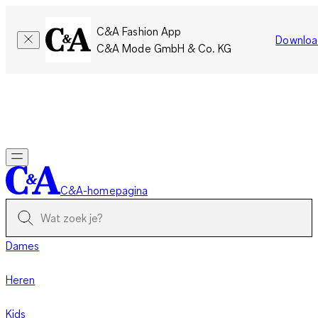
C&A Fashion App
Downloa
C&A Mode GmbH & Co. KG
Slechts tijdelijk: Members sparen twee keer zoveel punten!
Nu
inloggen
C&A-homepagina
Dames
Heren
Kids