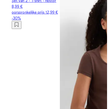
Set van 2 - T-shirt - ribstof
8,99 €
oorspronkelijke prijs
12,99 €
-30%