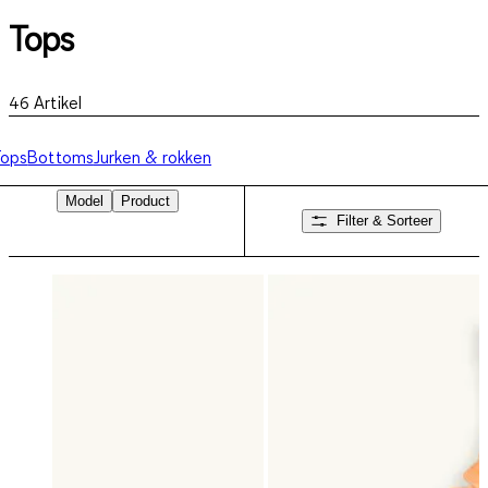
Tops
46
Artikel
Tops
Bottoms
Jurken & rokken
Model
Product
Filter & Sorteer