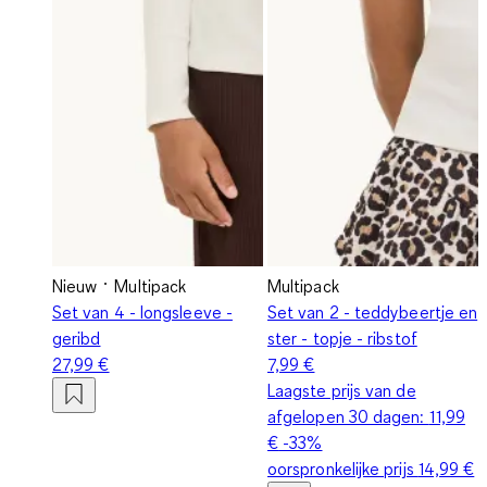
Nieuw
Multipack
Multipack
Set van 4 - longsleeve -
Set van 2 - teddybeertje en
geribd
ster - topje - ribstof
27,99 €
7,99 €
Laagste prijs van de
afgelopen 30 dagen:
11,99
€
-33%
oorspronkelijke prijs
14,99 €