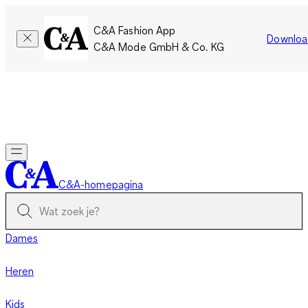
C&A Fashion App
Downloa
C&A Mode GmbH & Co. KG
Slechts tijdelijk: Members sparen twee keer zoveel punten!
Nu
inloggen
C&A-homepagina
Dames
Heren
Kids