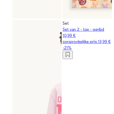
Set
Set van 2 - top - geribd
10,99 €
oorspronkelijke prijs
13,99 €
-21%