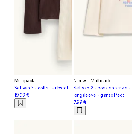
Multipack
Nieuw
Multipack
Set van 3 - coltrui - ribstof
Set van 2 - poes en strikje -
19,99 €
longsleeve - glanseffect
7,99 €