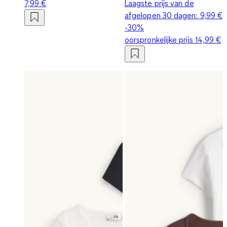
7,99 €
Laagste prijs van de
afgelopen 30 dagen:
9,99 €
-30%
oorspronkelijke prijs
14,99 €