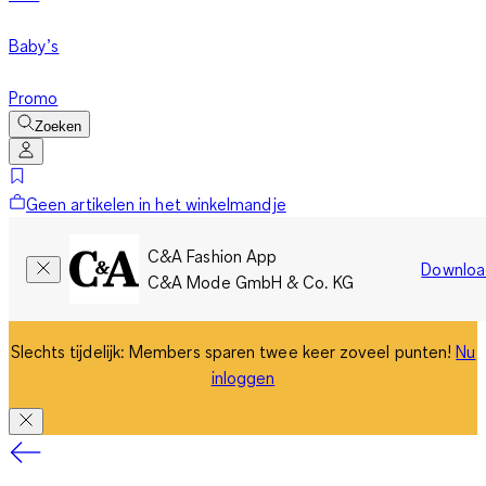
Baby’s
Promo
Zoeken
Geen artikelen in het winkelmandje
C&A Fashion App
Downloa
C&A Mode GmbH & Co. KG
Slechts tijdelijk: Members sparen twee keer zoveel punten!
Nu
inloggen