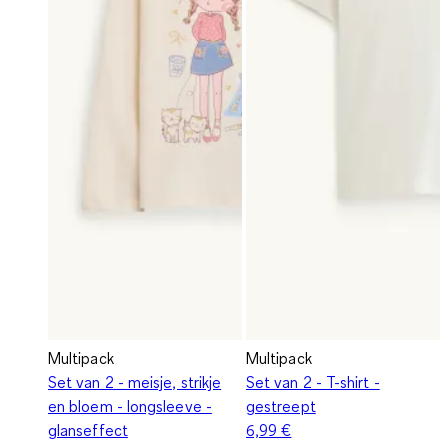
Multipack
Multipack
Set van 2 - meisje, strikje
Set van 2 - T-shirt -
en bloem - longsleeve -
gestreept
glanseffect
6,99 €