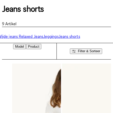
Jeans shorts
9
Artikel
ijde jeans
Relaxed Jeans
Jeggings
Jeans shorts
Model
Product
Filter & Sorteer