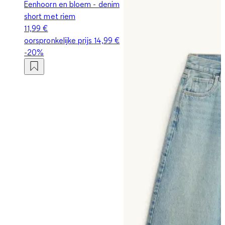
Eenhoorn en bloem - denim
short met riem
11,99 €
oorspronkelijke prijs
14,99 €
-20%