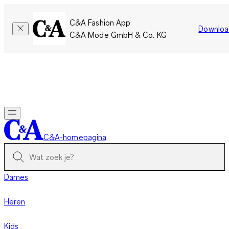
C&A Fashion App
Downloa
C&A Mode GmbH & Co. KG
Slechts tijdelijk: Members sparen twee keer zoveel punten!
Nu
inloggen
C&A-homepagina
Dames
Heren
Kids