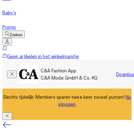
Baby’s
Promo
Zoeken
Geen artikelen in het winkelmandje
C&A Fashion App
Downloa
C&A Mode GmbH & Co. KG
Slechts tijdelijk: Members sparen twee keer zoveel punten!
Nu
inloggen