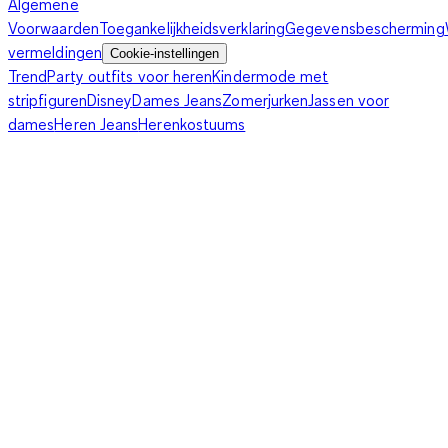
Algemene
Voorwaarden
Toegankelijkheidsverklaring
Gegevensbescherming
vermeldingen
Cookie-instellingen
Trend
Party outfits voor heren
Kindermode met
stripfiguren
Disney
Dames Jeans
Zomerjurken
Jassen voor
dames
Heren Jeans
Herenkostuums