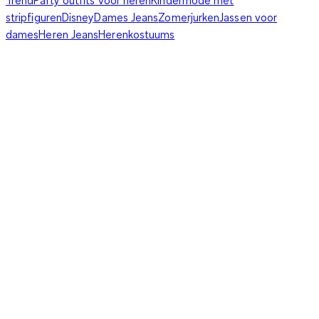
stripfiguren
Disney
Dames Jeans
Zomerjurken
Jassen voor
dames
Heren Jeans
Herenkostuums