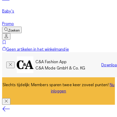
Baby’s
Promo
Zoeken
Geen artikelen in het winkelmandje
C&A Fashion App
Downloa
C&A Mode GmbH & Co. KG
Slechts tijdelijk: Members sparen twee keer zoveel punten!
Nu
inloggen