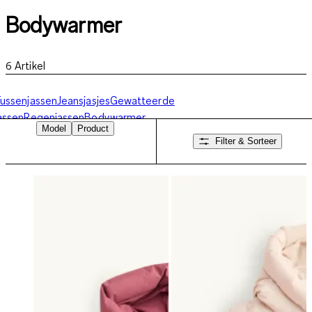
Bodywarmer
6
Artikel
ussenjassen
Jeansjasjes
Gewatteerde
assen
Regenjassen
Bodywarmer
Model
Product
Filter & Sorteer