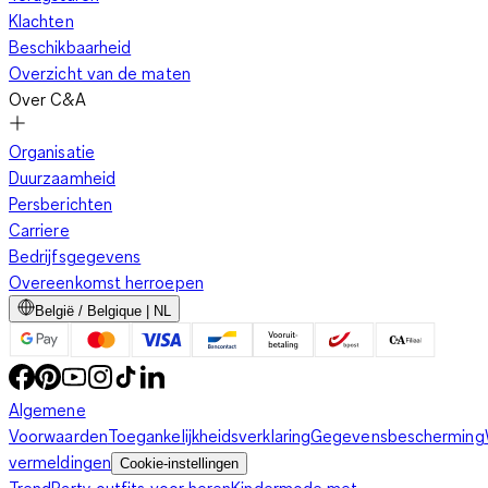
Klachten
Beschikbaarheid
Overzicht van de maten
Over C&A
Organisatie
Duurzaamheid
Persberichten
Carriere
Bedrijfsgegevens
Overeenkomst herroepen
België / Belgique | NL
Algemene
Voorwaarden
Toegankelijkheidsverklaring
Gegevensbescherming
vermeldingen
Cookie-instellingen
Trend
Party outfits voor heren
Kindermode met