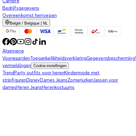
Carriere
Bedrijfsgegevens
Overeenkomst herroepen
België / Belgique | NL
Algemene
Voorwaarden
Toegankelijkheidsverklaring
Gegevensbescherming
vermeldingen
Cookie-instellingen
Trend
Party outfits voor heren
Kindermode met
stripfiguren
Disney
Dames Jeans
Zomerjurken
Jassen voor
dames
Heren Jeans
Herenkostuums