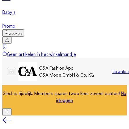
Baby’s
Promo
Zoeken
Geen artikelen in het winkelmandje
C&A Fashion App
Downloa
C&A Mode GmbH & Co. KG
Slechts tijdelijk: Members sparen twee keer zoveel punten!
Nu
inloggen