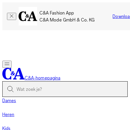
C&A Fashion App
Downloa
C&A Mode GmbH & Co. KG
Slechts tijdelijk: Members sparen twee keer zoveel punten!
Nu
inloggen
C&A-homepagina
Dames
Heren
Kids