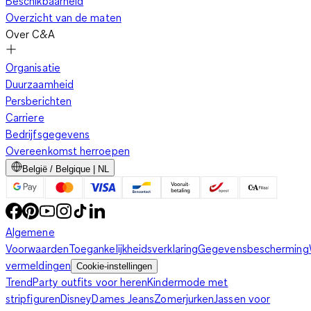
Beschikbaarheid
Overzicht van de maten
Over C&A
Organisatie
Duurzaamheid
Persberichten
Carriere
Bedrijfsgegevens
Overeenkomst herroepen
België / Belgique | NL
Algemene
Voorwaarden
Toegankelijkheidsverklaring
Gegevensbescherming
vermeldingen
Cookie-instellingen
Trend
Party outfits voor heren
Kindermode met
stripfiguren
Disney
Dames Jeans
Zomerjurken
Jassen voor