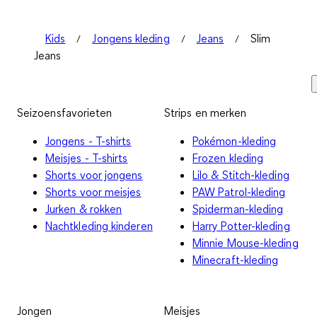
Kids
Jongens kleding
Jeans
Slim
Jeans
Seizoensfavorieten
Strips en merken
Jongens - T-shirts
Pokémon-kleding
Meisjes - T-shirts
Frozen kleding
Shorts voor jongens
Lilo & Stitch-kleding
Shorts voor meisjes
PAW Patrol-kleding
Jurken & rokken
Spiderman-kleding
Nachtkleding kinderen
Harry Potter-kleding
Minnie Mouse-kleding
Minecraft-kleding
Jongen
Meisjes