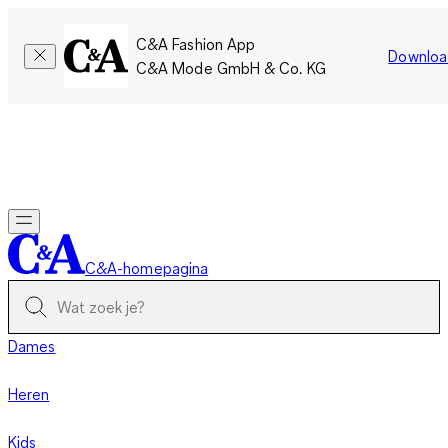
C&A Fashion App
Downloa
C&A Mode GmbH & Co. KG
Slechts tijdelijk: Members sparen twee keer zoveel punten!
Nu
inloggen
C&A-homepagina
Dames
Heren
Kids