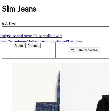
Slim Jeans
6
Artikel
traight Jeans
Loose Fit Jeans
Relaxed
eans
Cargojeans
Multipacks
Jeans shorts
Slim Jeans
Model
Product
Filter & Sorteer