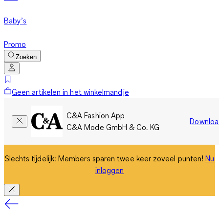
Baby’s
Promo
Zoeken
Geen artikelen in het winkelmandje
C&A Fashion App
Downloa
C&A Mode GmbH & Co. KG
Slechts tijdelijk: Members sparen twee keer zoveel punten!
Nu
inloggen