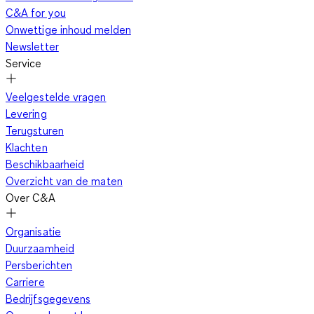
voor ons plezier uitoefenen zijn uit noodzaak geboren. Zo
C&A for you
werd in de prehistorie al ontdekt dat je op twee latten
Onwettige inhoud melden
makkelijker in de sneeuw vooruitkomt dan wanneer je gewoon
Newsletter
gaat lopen. Dat we nu in de winter massaal afreizen naar de
Service
besneeuwde berghellingen komt naar verluidt door een
Zwitserse hotelier. Deze zorgde aan het eind van de 19e eeuw
Veelgestelde vragen
dat zijn Engelse gasten ook eens op bezoek kwamen tijdens
Levering
de wintermaanden. Dat was een succes en de wintersport was
Terugsturen
geboren!
Klachten
Beschikbaarheid
Overzicht van de maten
Ski-jassen en skibroeken met een hoge kwaliteit en lage
Over C&A
prijs
Organisatie
Duurzaamheid
Persberichten
Voor een vakantie in de bergen heb je een hoogwaardige
ski-
Carriere
outfit
nodig. Je vindt bij ons skikleding voor heren tegen hele
Bedrijfsgegevens
lage prijzen. Hierdoor hou je geld over voor je après-ski of een