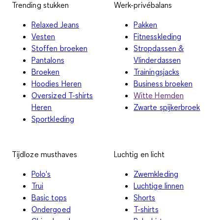
Trending stukken
Werk-privébalans
Relaxed Jeans
Pakken
Vesten
Fitnesskleding
Stoffen broeken
Stropdassen &
Pantalons
Vlinderdassen
Broeken
Trainingsjacks
Hoodies Heren
Business broeken
Oversized T-shirts
Witte Hemden
Heren
Zwarte spijkerbroek
Sportkleding
Tijdloze musthaves
Luchtig en licht
Polo's
Zwemkleding
Trui
Luchtige linnen
Basic tops
Shorts
Ondergoed
T-shirts