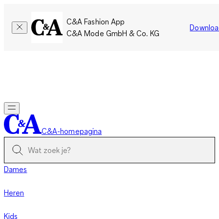
C&A Fashion App
Downloa
C&A Mode GmbH & Co. KG
Slechts tijdelijk: Members sparen twee keer zoveel punten!
Nu
inloggen
C&A-homepagina
Dames
Heren
Kids