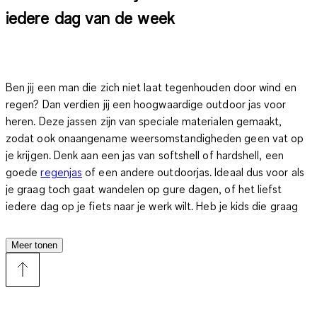
iedere dag van de week
Ben jij een man die zich niet laat tegenhouden door wind en
regen? Dan verdien jij een hoogwaardige outdoor jas voor
heren.
Deze jassen zijn van speciale materialen gemaakt,
zodat ook onaangename weersomstandigheden geen vat op
je krijgen.
Denk aan een jas van softshell of hardshell, een
goede
regenjas
of een andere outdoorjas. Ideaal dus voor als
je graag toch gaat wandelen op gure dagen, of het liefst
iedere dag op je fiets naar je werk wilt. Heb je kids die graag
het goede voorbeeld van papa volgen? Dan vind je in de
online shop van C&A ook allerlei fijne beschermende jassen in
Meer tonen
de collectie voor kinderen en naast kleding is er ook
speelgoed beschikbaar. Dus cadeaus vinden voor je kleintjes is
bij C&A geen enkel probleem. Verder kun je je garderobe
aanvullen met allerlei andere jassen. Zo vind je in ons