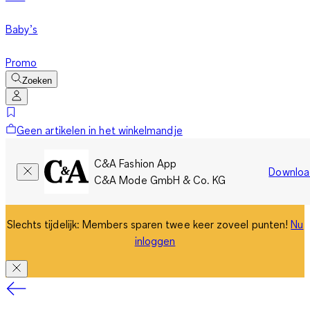
Baby’s
Promo
Zoeken
Geen artikelen in het winkelmandje
C&A Fashion App
Downloa
C&A Mode GmbH & Co. KG
Slechts tijdelijk: Members sparen twee keer zoveel punten!
Nu
inloggen