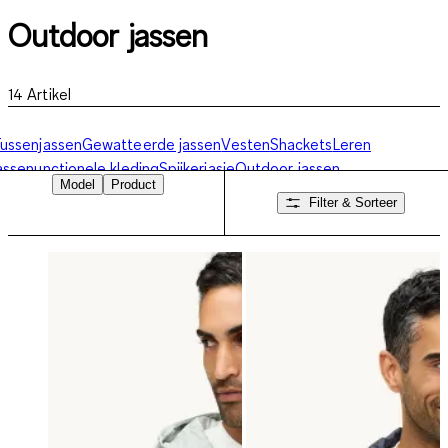
Outdoor jassen
14
Artikel
ussenjassen
Gewatteerde jassen
Vesten
Shackets
Leren
assen
unctionele kleding
Spijkerjasje
Outdoor jassen
Model
Product
Filter & Sorteer