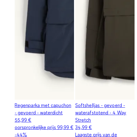
Regenparka met capuchon
Softshelljas - gevoerd -
- gevoerd - waterdicht
waterafstotend - 4 Way
55,99 €
Stretch
oorspronkelijke prijs
99,99 €
34,99 €
-44%
Laagste prijs van de