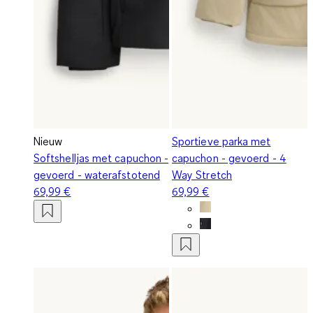
Nieuw
Sportieve parka met
Softshelljas met capuchon -
capuchon - gevoerd - 4
gevoerd - waterafstotend
Way Stretch
69,99 €
69,99 €