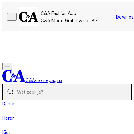
C&A Fashion App
Downloa
C&A Mode GmbH & Co. KG
Slechts tijdelijk: Members sparen twee keer zoveel punten!
Nu
inloggen
C&A-homepagina
Dames
Heren
Kids