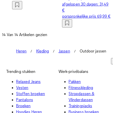
afgelopen 30 dagen:
31,49
€
oorspronkelijke prijs
69,99 €
14 Van 14 Artikelen gezien
Heren
Kleding
Jassen
Outdoor jassen
Trending stukken
Werk-privébalans
Relaxed Jeans
Pakken
Vesten
Fitnesskleding
Stoffen broeken
Stropdassen &
Pantalons
Vlinderdassen
Broeken
Trainingsjacks
Hoodies Heren
Business broeken