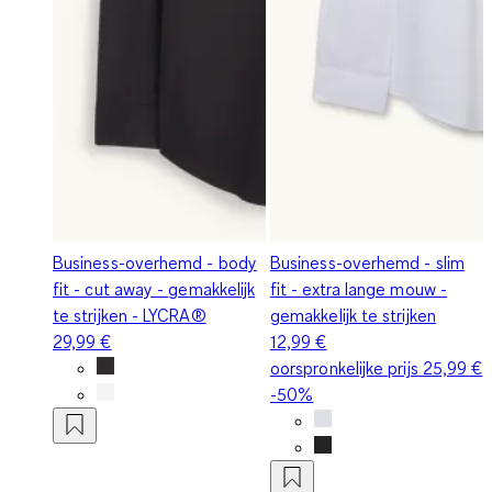
Business-overhemd - body
Business-overhemd - slim
fit - cut away - gemakkelijk
fit - extra lange mouw -
te strijken - LYCRA®
gemakkelijk te strijken
29,99 €
12,99 €
oorspronkelijke prijs
25,99 €
-50%