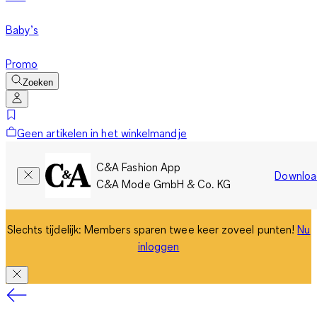
Baby’s
Promo
Zoeken
Geen artikelen in het winkelmandje
C&A Fashion App
Downloa
C&A Mode GmbH & Co. KG
Slechts tijdelijk: Members sparen twee keer zoveel punten!
Nu
inloggen