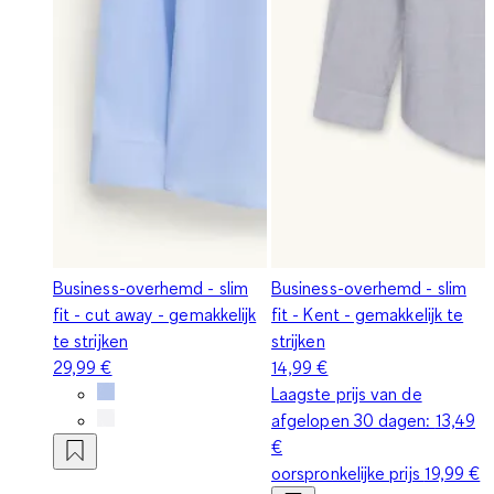
Business-overhemd - slim
Business-overhemd - slim
fit - cut away - gemakkelijk
fit - Kent - gemakkelijk te
te strijken
strijken
29,99 €
14,99 €
Laagste prijs van de
afgelopen 30 dagen:
13,49
€
oorspronkelijke prijs
19,99 €