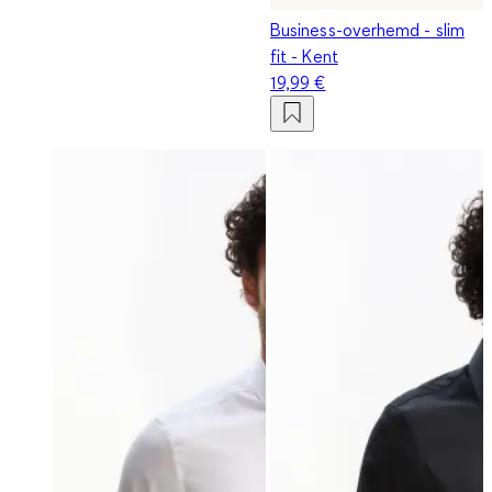
Business-overhemd - slim
fit - Kent
19,99 €