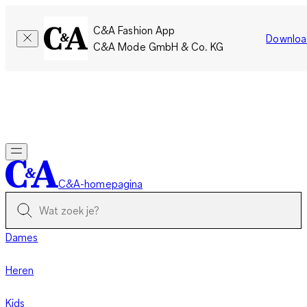
C&A Fashion App
Downloa
C&A Mode GmbH & Co. KG
Slechts tijdelijk: Members sparen twee keer zoveel punten!
Nu
inloggen
C&A-homepagina
Dames
Heren
Kids