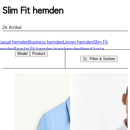
Slim Fit hemden
26
Artikel
Casual hemden
Business hemden
Linnen hemden
Slim Fit
hemden
Regular Fit hemden
Jeanshemden
Hemd korte
Model
Product
mouwen
Heren hemden lange mouw
Strijkvrije hemden
Filter & Sorteer