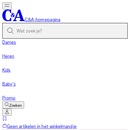
C&A-homepagina
Dames
Heren
Kids
Baby’s
Promo
Zoeken
Geen artikelen in het winkelmandje