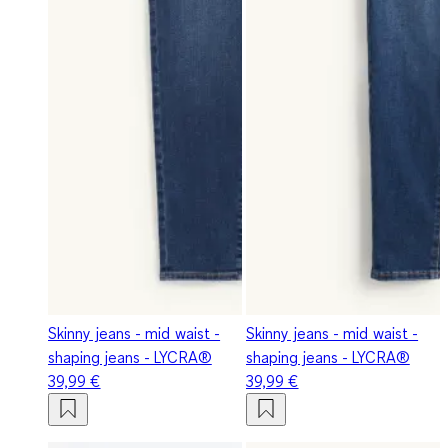
Skinny jeans - mid waist -
Skinny jeans - mid waist -
shaping jeans - LYCRA®
shaping jeans - LYCRA®
39,99 €
39,99 €