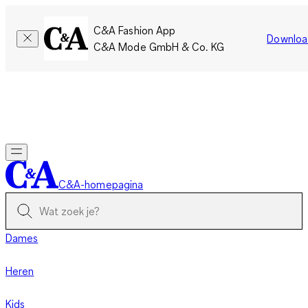
C&A Fashion App
Downloa
C&A Mode GmbH & Co. KG
Slechts tijdelijk: Members sparen twee keer zoveel punten!
Nu
inloggen
C&A-homepagina
Dames
Heren
Kids