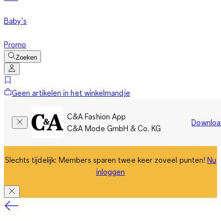
Baby’s
Promo
Zoeken
Geen artikelen in het winkelmandje
C&A Fashion App
Downloa
C&A Mode GmbH & Co. KG
Slechts tijdelijk: Members sparen twee keer zoveel punten!
Nu
inloggen