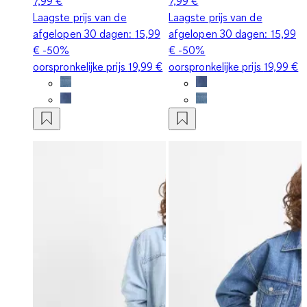
7,99 €
7,99 €
Laagste prijs van de
Laagste prijs van de
afgelopen 30 dagen:
15,99
afgelopen 30 dagen:
15,99
€
-50%
€
-50%
oorspronkelijke prijs
19,99 €
oorspronkelijke prijs
19,99 €