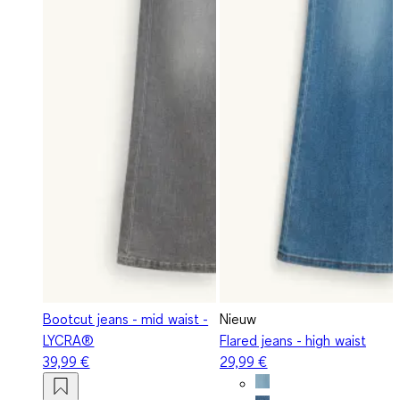
Bootcut jeans - mid waist -
Nieuw
LYCRA®
Flared jeans - high waist
39,99 €
29,99 €