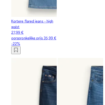
Kortere flared jeans - high
waist
27,99 €
oorspronkelijke prijs
35,99 €
-22%