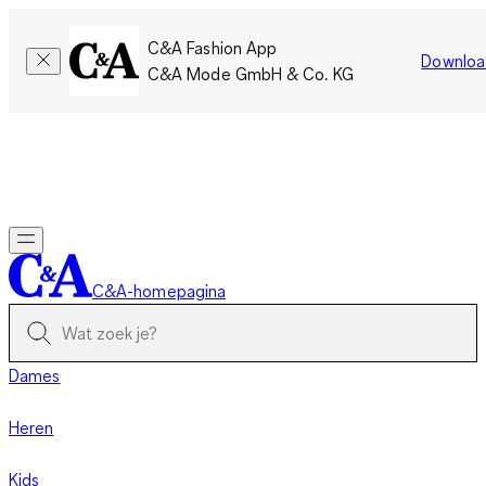
C&A Fashion App
Downloa
C&A Mode GmbH & Co. KG
Slechts tijdelijk: Members sparen twee keer zoveel punten!
Nu
inloggen
C&A-homepagina
Dames
Heren
Kids