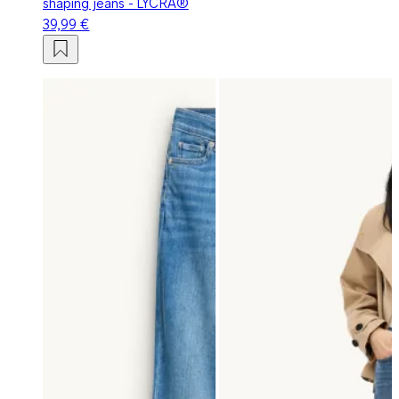
shaping jeans - LYCRA®
39,99 €