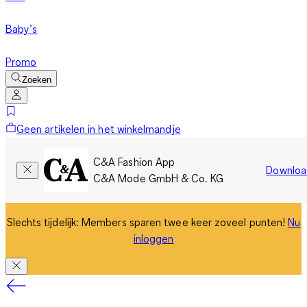
Baby’s
Promo
Zoeken
Geen artikelen in het winkelmandje
C&A Fashion App
Downloa
C&A Mode GmbH & Co. KG
Slechts tijdelijk: Members sparen twee keer zoveel punten!
Nu
inloggen