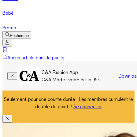
Bébé
Promo
Recherche
Aucun article dans le panier
C&A Fashion App
Downloa
C&A Mode GmbH & Co. KG
Seulement pour une courte durée : Les membres cumulent le
double de points!
Se connecter