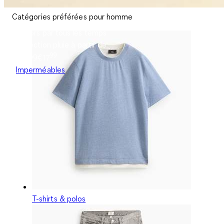
Catégories préférées pour homme
Dehors par tous les temps
Collection pluie à partir de
99
€17.99
€
17
Imperméables
T-shirts & polos