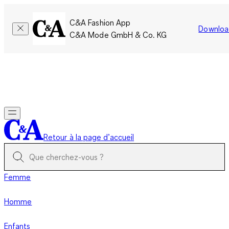
C&A Fashion App
Downloa
C&A Mode GmbH & Co. KG
Seulement pour une courte durée : Les membres cumulent le
double de points!
Se connecter
Retour à la page d’accueil
Femme
Homme
Enfants