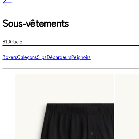
Sous-vêtements
81
Article
Boxers
Caleçons
Slips
Débardeurs
Peignoirs