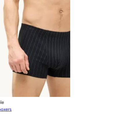
ple
boxers