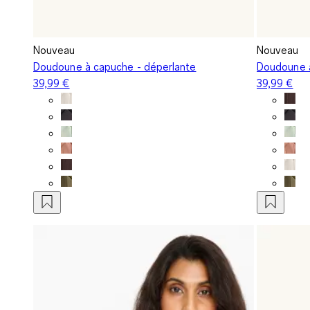
Nouveau
Nouveau
Doudoune à capuche - déperlante
Doudoune à
39,99 €
39,99 €