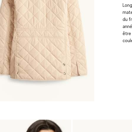
Long
mate
du f
anné
être
coul