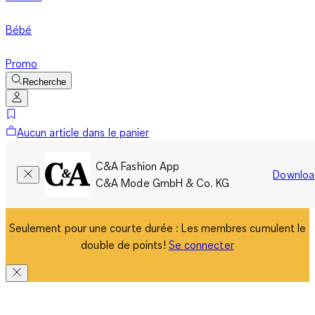
Bébé
Promo
Recherche
Aucun article dans le panier
C&A Fashion App
Downloa
C&A Mode GmbH & Co. KG
Seulement pour une courte durée : Les membres cumulent le
double de points!
Se connecter