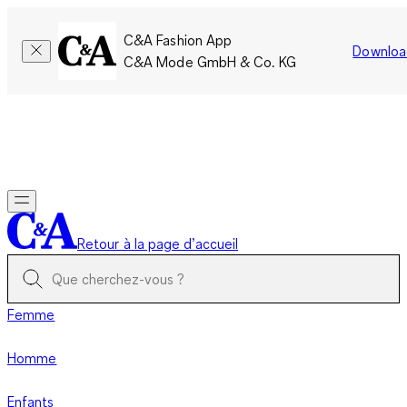
C&A Fashion App
Downloa
C&A Mode GmbH & Co. KG
Seulement pour une courte durée : Les membres cumulent le
double de points!
Se connecter
Retour à la page d’accueil
Femme
Homme
Enfants