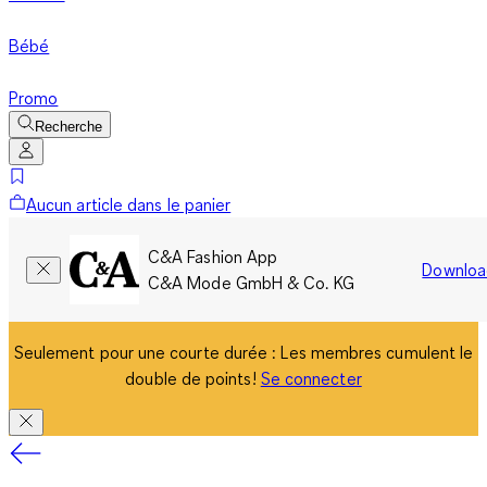
Bébé
Promo
Recherche
Aucun article dans le panier
C&A Fashion App
Downloa
C&A Mode GmbH & Co. KG
Seulement pour une courte durée : Les membres cumulent le
double de points!
Se connecter