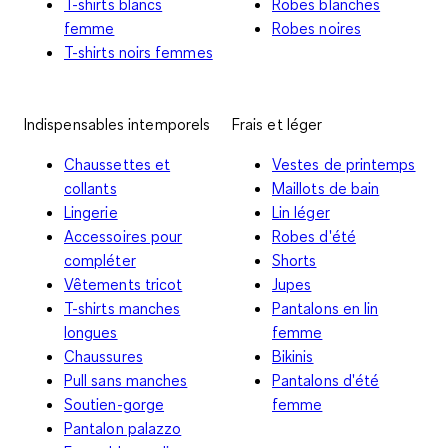
T-shirts blancs
Robes blanches
femme
Robes noires
T-shirts noirs femmes
Indispensables intemporels
Frais et léger
Chaussettes et
Vestes de printemps
collants
Maillots de bain
Lingerie
Lin léger
Accessoires pour
Robes d'été
compléter
Shorts
Vêtements tricot
Jupes
T-shirts manches
Pantalons en lin
longues
femme
Chaussures
Bikinis
Pull sans manches
Pantalons d'été
Soutien-gorge
femme
Pantalon palazzo