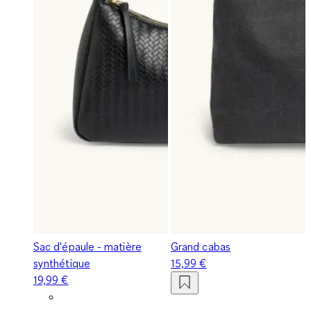
Sac d'épaule - matière
Grand cabas
synthétique
15,99 €
19,99 €