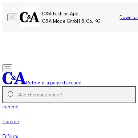
C&A Fashion App
Downloa
C&A Mode GmbH & Co. KG
Seulement pour une courte durée : Les membres cumulent le
double de points!
Se connecter
Retour à la page d’accueil
Femme
Homme
Enfants