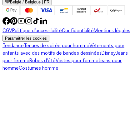
België / Belgique | FR
Au moment de composer vos tenues quotidiennes,
optez
pour des sacs à main dans des couleurs plus faciles à accorder
.
CGV
Politique d’accessibilité
Confidentialité
Mentions légales
Intemporelles et sobres, les versions unies en noir, beige, gris
Paramétrer les cookies
ou encore camel offrent l'avantage de se mixer avec la
Tendance
Tenues de soirée pour homme
Vêtements pour
plupart de vos vêtements. Si vous souhaitez apporter du peps
enfants avec des motifs de bandes dessinées
Disney
Jeans
à votre look, les coloris flashy et les
imprimés animaliers
ne
pour femme
Robes d'été
Vestes pour femme
Jeans pour
manqueront pas d'exprimer votre style avec panache. Les plus
homme
Costumes homme
audacieuses enfileront un sac à main en rouge chatoyant ou
un modèle argenté, histoire de réveiller un ensemble
monochrome. Par ailleurs, pour parachever votre élégance, les
sacs à main doivent se présenter de préférence dans
un ton
qui complète votre teint
. Privilégiez par exemple le rouge
bleuté vif, le jaune citron ou le blanc cassé si vous avez une
peau pâle et des tonalités comme le caramel, le vert kaki, le
bleu pétrole, le paprika ou le vermillon pour faire ressortir un
teint plus foncé.