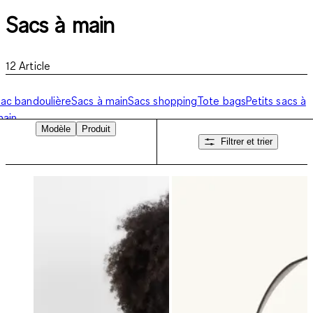
Sacs à main
12
Article
ac bandoulière
Sacs à main
Sacs shopping
Tote bags
Petits sacs à
main
Modèle
Produit
Filtrer et trier