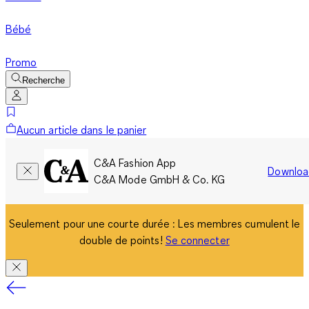
Bébé
Promo
Recherche
Aucun article dans le panier
C&A Fashion App
Downloa
C&A Mode GmbH & Co. KG
Seulement pour une courte durée : Les membres cumulent le
double de points!
Se connecter