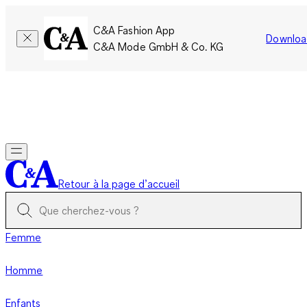
C&A Fashion App
Downloa
C&A Mode GmbH & Co. KG
Seulement pour une courte durée : Les membres cumulent le
double de points!
Se connecter
Retour à la page d’accueil
Femme
Homme
Enfants