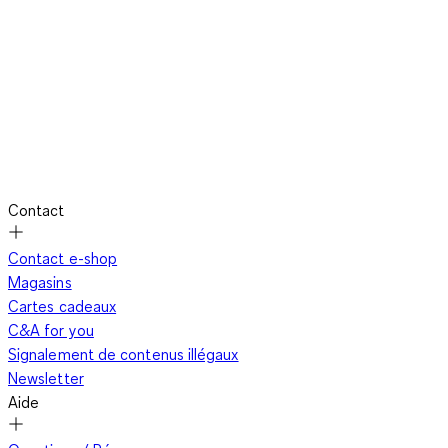
La peau de votre bébé est aussi douce que son âme. Nos
serviettes à capuche sont fabriquées à partir de matériaux
particulièrement doux, qui prennent soin en douceur de la
peau sensible. Lorsque vous enveloppez votre bébé dans ces
serviettes après le bain, vous ressentirez immédiatement leur
agréable douceur. Elles sèchent délicatement votre bébé et
lui procurent une sensation de bien-être total.
Contact
Praticité et mignonnerie combinées
Contact e-shop
Magasins
Cartes cadeaux
Ce n'est pas seulement la qualité de nos serviettes à capuche
C&A for you
qui est impressionnante, mais aussi leur polyvalence. Vous
Signalement de contenus illégaux
pouvez les utiliser non seulement après le bain, mais aussi à la
Newsletter
piscine ou à la plage. Et elles sont tout simplement adorables !
Aide
Nos serviettes sont disponibles dans différents designs
mignons qui s'accorderont parfaitement avec le style de votre