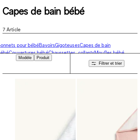
Capes de bain bébé
7
Article
onnets pour bébé
Bavoirs
Gigoteuses
Capes de bain
bébé
Couvertures bébé
Chaussettes, collants
Moufles bébé
Modèle
Produit
Filtrer et trier