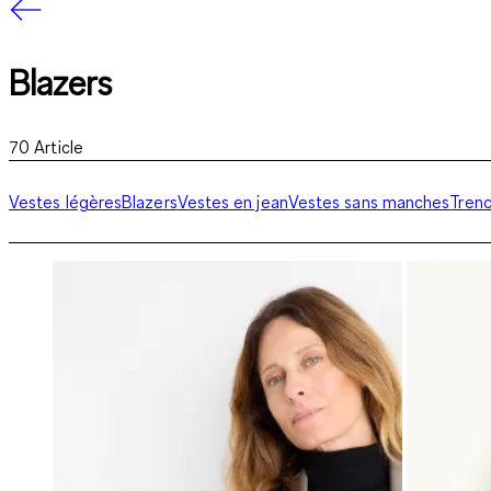
Blazers
70
Article
Vestes légères
Blazers
Vestes en jean
Vestes sans manches
Tren