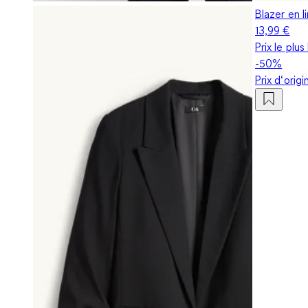
Blazer en l
13,99 €
Prix le plu
-50%
Prix d‘orig