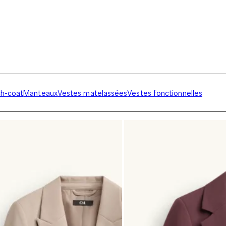
ch-coat
Manteaux
Vestes matelassées
Vestes fonctionnelles