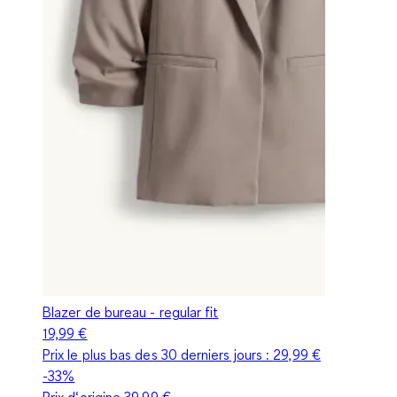
Blazer de bureau - regular fit
19,99 €
Prix le plus bas des 30 derniers jours :
29,99 €
-33%
Prix d‘origine
39,99 €