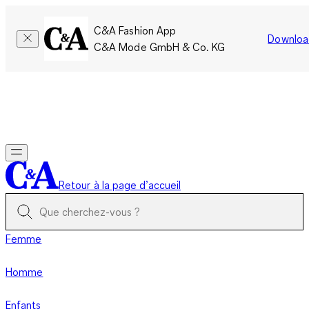
C&A Fashion App
Downloa
C&A Mode GmbH & Co. KG
Seulement pour une courte durée : Les membres cumulent le
double de points!
Se connecter
Retour à la page d’accueil
Femme
Homme
Enfants