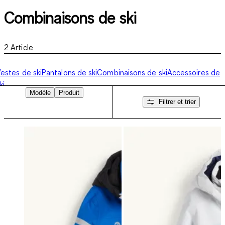
Combinaisons de ski
2
Article
estes de ski
Pantalons de ski
Combinaisons de ski
Accessoires de
ki
Modèle
Produit
Filtrer et trier