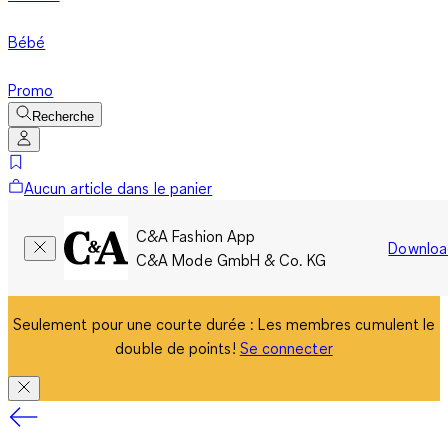
Bébé
Promo
Recherche
Aucun article dans le panier
C&A Fashion App
Downloa
C&A Mode GmbH & Co. KG
Seulement pour une courte durée : Les membres cumulent le
double de points!
Se connecter