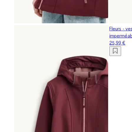
Fleurs - ve
imperméab
25,99 €