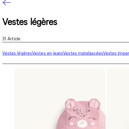
Vestes légères
31
Article
Vestes légères
Vestes en jeans
Vestes matelassées
Vestes impe