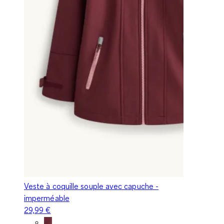
Veste à coquille souple avec capuche -
imperméable
29,99 €