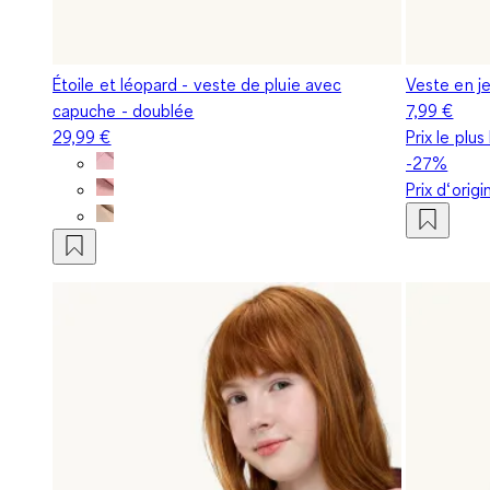
Étoile et léopard - veste de pluie avec
Veste en j
capuche - doublée
7,99 €
29,99 €
Prix le plu
-27%
Prix d‘orig