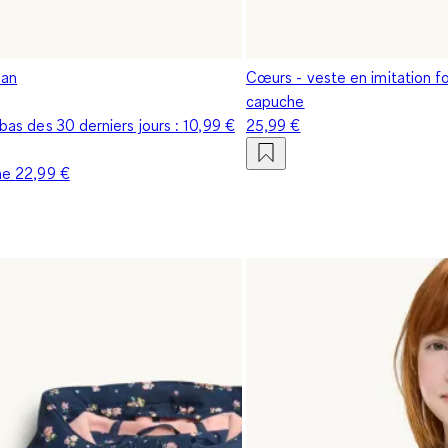
ean
Cœurs - veste en imitation fo
capuche
s bas des 30 derniers jours :
10,99 €
25,99 €
ine
22,99 €