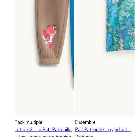
Pack multiple
Ensemble
Lot de 2 - La Pat’ Patrouille
Pat' Patrouille - pyjashort -
- Rex - pantalon de jogging
2 pièces