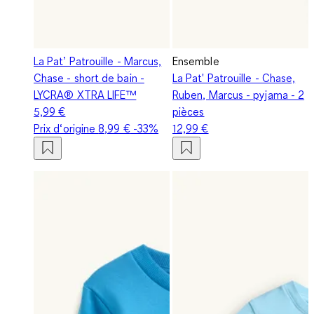
La Pat’ Patrouille - Marcus,
Ensemble
Chase - short de bain -
La Pat' Patrouille - Chase,
LYCRA® XTRA LIFE™
Ruben, Marcus - pyjama - 2
5,99 €
pièces
Prix d‘origine
8,99 €
-33%
12,99 €