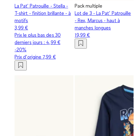
La Pat' Patrouille - Stella -
Pack multiple
T-shirt - finition brillante - à
Lot de 3 - La Pat’ Patrouille
motifs
- Rex, Marcus - haut à
3,99 €
manches longues
Prix le plus bas des 30
19,99 €
derniers jours :
4,99 €
-20%
Prix d‘origine
7,99 €