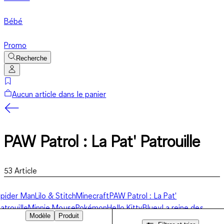
Bébé
Promo
Recherche
Aucun article dans le panier
PAW Patrol : La Pat' Patrouille
53
Article
pider Man
Lilo & Stitch
Minecraft
PAW Patrol : La Pat'
atrouille
Minnie Mouse
Pokémon
Hello Kitty
Bluey
La reine des
Modèle
Produit
eiges
Gabby et la Maison magique
Gaming
Autres personnages