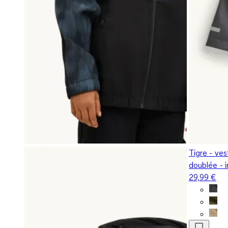
Tigre - ves
doublée - 
29,99 €