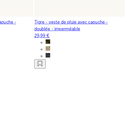
capuche -
Tigre - veste de pluie avec capuche -
doublée - imperméable
29,99 €