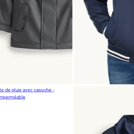
te de pluie avec capuche -
imperméable