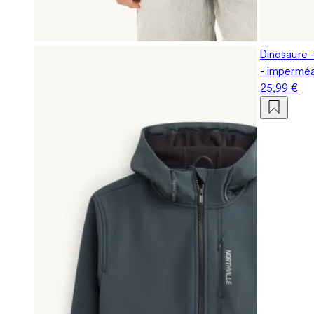
Dinosaure -
- impermé
25,99 €