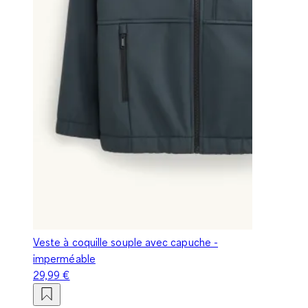
Veste à coquille souple avec capuche -
imperméable
29,99 €