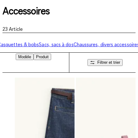
Accessoires
23
Article
asquettes & bobs
Sacs, sacs à dos
Chaussures, divers accessoire
Modèle
Produit
Filtrer et trier