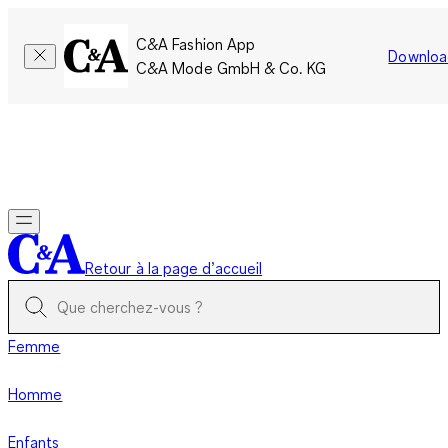
C&A Fashion App
Downloa
C&A Mode GmbH & Co. KG
Seulement pour une courte durée : Les membres cumulent le
double de points!
Se connecter
Retour à la page d’accueil
Femme
Homme
Enfants